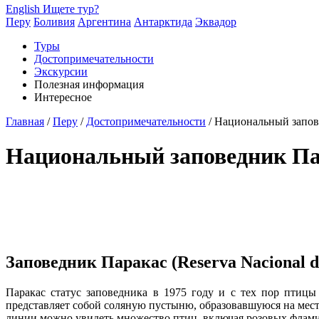
English
Ищете тур?
Перу
Боливия
Аргентина
Антарктида
Эквадор
Туры
Достопримечательности
Экскурсии
Полезная информация
Интересное
Главная
/
Перу
/
Достопримечательности
/
Национальный запове
Национальный заповедник Пар
Заповедник Паракас (Reserva Nacional d
Паракас статус заповедника в 1975 году и с тех пор птиц
представляет собой соляную пустыню, образовавшуюся на мест
линии можно увидеть множество птиц, включая розовых флам