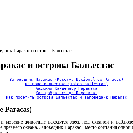
дник Паракас и острова Бальестас
акас и острова Бальестас
Заповедник Паракас (Reserva Nacional de Paracas)
Острова Бальестас (Islas Ballestas)
Андский Канделябр Паракаса
Как добраться до Паракаса 
Как посетить острова Бальестас и заповедник Паракас
e Paracas)
ы и морские животные находятся здесь под охраной и наблюд
е древнего океана. Заповедник Паракас - место обитания одной 
инго.