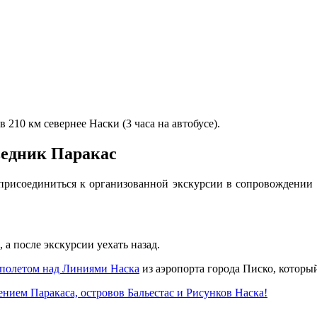
в 210 км севернее Наски (3 часа на автобусе).
ведник Паракас
 присоединиться к организованной экскурсии в сопровождении
 а после экскурсии уехать назад.
полетом над Линиями Наска
из аэропорта города Писко, который
ием Паракаса, островов Бальестас и Рисунков Наска!