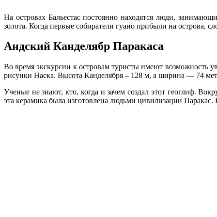
На островах Бальестас постоянно находятся люди, занимающи
золота. Когда первые собиратели гуано прибыли на острова, сло
Андский Канделябр Паракаса
Во время экскурсии к островам туристы имеют возможность ув
рисунки Наска. Высота Канделября – 128 м, а ширина — 74 метр
Ученые не знают, кто, когда и зачем создал этот геоглиф. Во
эта керамика была изготовлена людьми цивилизации Паракас. 