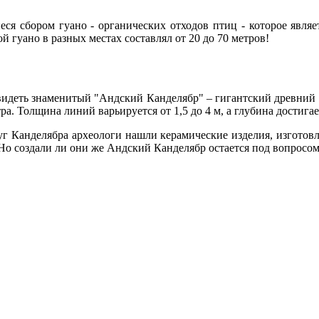
еся сбором гуано - органических отходов птиц - которое явля
й гуано в разных местах составлял от 20 до 70 метров!
идеть знаменитый "Андский Канделябр" – гигантский древний р
а. Толщина линий варьируется от 1,5 до 4 м, а глубина достигае
круг Канделябра археологи нашли керамические изделия, изготов
Но создали ли они же Андский Канделябр остается под вопросо