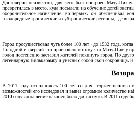
Достоверно неизвестно, для чего был построен Мачу-Пикчу.
превратилась в место, куда посылали на обучение детей знат
оборонительное назначение: во-первых, он обеспечивал к
плодородные тропические и субтропические регионы, где выра
Город просуществовал чуть более 100 лет - до 1532 года, ко
По одной из версий это произошло потому что Мачу-Пикчу про
голод постепенно заставил жителей покинуть город. По друг
легендарную Вилькабамбу и унесли с собой свои сокровища. Но
Возвра
В 2011 году исполнилось 100 лет со дня “торжественного
возможностей его исследовал и вывез огромное количество на
2010 году соглашение наконец было достигнуто. В 2011 году б