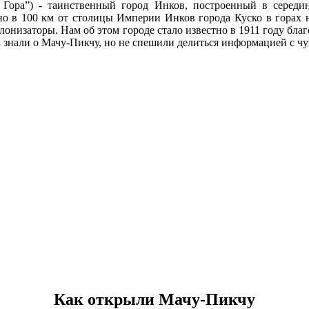
я Гора”) - таинственный город Инков, построенный в середин
о в 100 км от столицы Империи Инков города Куско в горах н
колонизаторы. Нам об этом городе стало известно в 1911 году бл
а знали о Мачу-Пикчу, но не спешили делиться информацией с ч
Как открыли Мачу-Пикчу