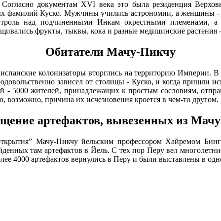
 Согласно документам XVI века это была резиденция Верховн
ных фамилий Куско. Мужчины учились астрономии, а женщины - 
онтроль над подчиненными Инкам окрестными племенами, а
щивались фрукты, тыквы, кока и разные медицинские растения 
Обитатели Мачу-Пикчу
гда испанские колонизаторы вторглись на территорию Империи. 
довольственно зависел от столицы - Куско, и когда пришли ис
ой - 5000 жителей, принадлежащих к простым сословиям, отправ
, возможно, причина их исчезновения кроется в чем-то другом.
щение артефактов, вывезенных из Мач
 открытия” Мачу-Пикчу йельским профессором Хайремом Бинг
йденных там артефактов в Йель. С тех пор Перу вел многолетн
олее 4000 артефактов вернулись в Перу и были выставлены в одно