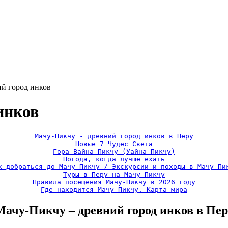
й город инков
инков
Мачу-Пикчу - древний город инков в Перу
Новые 7 Чудес Света
Гора Вайна-Пикчу (Уайна-Пикчу)
Погода, когда лучше ехать
к добраться до Мачу-Пикчу / Экскурсии и походы в Мачу-Пи
Туры в Перу на Мачу-Пикчу
Правила посещения Мачу-Пикчу в 2026 году
Где находится Мачу-Пикчу. Карта мира
Мачу-Пикчу – древний город инков в Пер