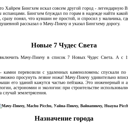
 что Хайрем Бингхем искал совсем другой город - легендарную 
 испанцами. Бингхем блуждал по горам в надежде найти какой-т
сразу понял, что кувшин не простой, и спросил у мальчика, где
 душевной рассказал о Мачу-Пикчу и указал Бингхему дорогу.
Новые 7 Чудес Света
 включить Мачу-Пикчу в список 7 Новых Чудес Света. А с 1
 - камни перевозили с удаленных каменоломень: спускали по
возможно просунуть лезвие ножа! Мачу-Пикчу удивительно впис
крыши его зданий кажутся частью пейзажа. Это инженерный и а
гии, астрономии и экологии: при строительстве использовались
а случай землетрясения.
Назначение города