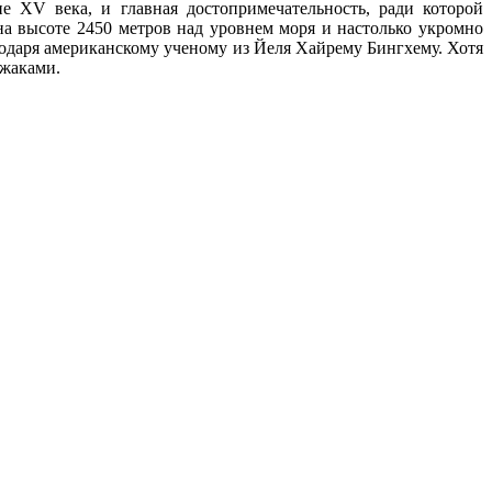
е XV века, и главная достопримечательность, ради которой
а высоте 2450 метров над уровнем моря и настолько укромно
агодаря американскому ученому из Йеля Хайрему Бингхему. Хотя
ужаками.