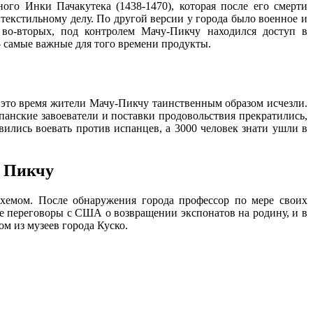
ого Инки Пачакутека (1438-1470), которая после его смерти
текстильному делу. По другой версии у города было военное и
 во-вторых, под контролем Мачу-Пикчу находился доступ в
- самые важные для того времени продукты.
В это время жители Мачу-Пикчу таинственным образом исчезли.
панские завоеватели и поставки продовольствия прекратились,
ились воевать против испанцев, а 3000 человек знати ушли в
у Пикчу
хемом. После обнаружения города профессор по мере своих
ие переговоры с США о возвращении экспонатов на родину, и в
м из музеев города Куско.