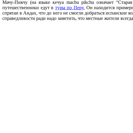
Мачу-Пикчу (на языке кечуа machu pikchu означает “Стара
путешественники едут в
туры по Перу.
Он находится примерн
спрятан в Андах, что до него не смогли добраться испанские 
справедливости ради надо заметить, что местные жители всегд