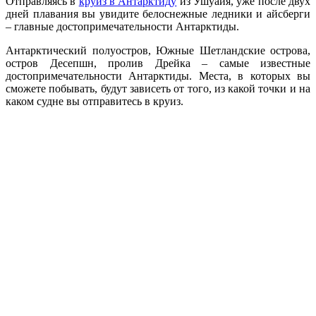
Отправляясь в
круиз в Антарктиду
из Ушуайя, уже после двух
дней плавания вы увидите белоснежные ледники и айсберги
– главные достопримечательности Антарктиды.
Антарктический полуостров, Южные Шетландские острова,
остров Десепшн, пролив Дрейка – самые известные
достопримечательности Антарктиды. Места, в которых вы
сможете побывать, будут зависеть от того, из какой точки и на
каком судне вы отправитесь в круиз.