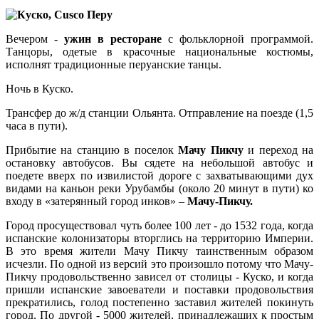
Вечером -
ужин в ресторане
с фольклорной программой.
Танцоры, одетые в красочные национальные костюмы,
исполнят традиционные перуанские танцы.
Ночь в Куско.
Трансфер до ж/д станции Ольянта. Отправление на поезде (1,5
часа в пути).
Прибытие на станцию в поселок
Мачу Пикчу
и переход на
остановку автобусов. Вы сядете на небольшой автобус и
поедете вверх по извилистой дороге с захватывающими дух
видами на каньон реки Урубамбы (около 20 минут в пути) ко
входу в «затерянный город инков» –
Мачу-Пикчу.
Город просуществовал чуть более 100 лет - до 1532 года, когда
испанские колонизаторы вторглись на территорию Империи.
В это время жители Мачу Пикчу таинственным образом
исчезли. По одной из версий это произошло потому что Мачу-
Пикчу продовольственно зависел от столицы - Куско, и когда
пришли испанские завоеватели и поставки продовольствия
прекратились, голод постепенно заставил жителей покинуть
город. По другой - 5000 жителей, принадлежащих к простым