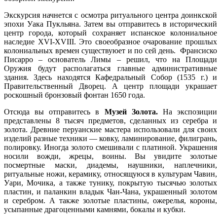
Экскурсия начнется с осмотра ритуального центра доинкской
эпохи Уака Пукльяна. Затем вы отправитесь в исторический
центр города, который сохраняет испанское колониальное
наследие XVI-XVIII. Это своеобразное очарование прошлых
колониальных времен существуюет и по сей день. Франсиско
Писарро – основатель Лимы – решил, что на Площади
Оружия будут располагаться главные административные
здания. Здесь находятся Кафедральный Собор (1535 г.) и
Правительственный Дворeц. А центр площади украшает
роскошный бронзовый фонтан 1650 года.
Отсюда вы отправитесь в
Музей Золота.
На экспозиции
представлены 8 тысяч предметов, сделанных из серебра и
золота. Древние перуанские мастера использовали для своих
изделий разные техники — ковку, ламинирование, филигрань,
полировку. Иногда золото смешивали с платиной. Украшения
носили вожди, жрецы, воины. Вы увидите золотые
посмертные маски, диадемы, наушники, наплечники,
ритуальные ножи, керамику, относящуюся в культурам Чавин,
Уари, Мочика, а также тунику, покрытую тысячью золотых
пластин, и паланкин владык Чан-Чана, украшенный золотом
и серебром. А также золотые пластины, ожерелья, короны,
усыпанные драгоценными камнями, бокалы и кубки.