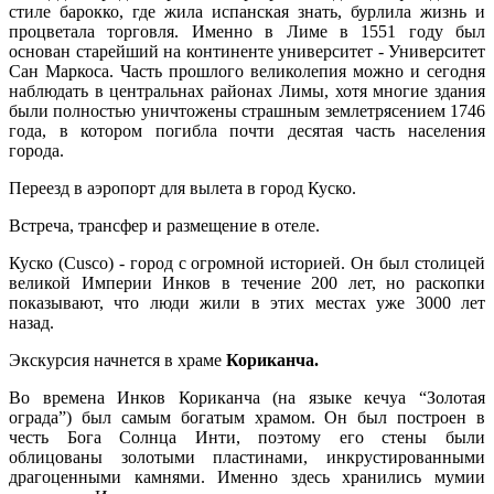
стиле барокко, где жила испанская знать, бурлила жизнь и
процветала торговля. Именно в Лиме в 1551 году был
основан старейший на континенте университет - Университет
Сан Маркоса. Часть прошлого великолепия можно и сегодня
наблюдать в центральнах районах Лимы, хотя многие здания
были полностью уничтожены страшным землетрясением 1746
года, в котором погибла почти десятая часть населения
города.
Переезд в аэропорт для вылета в город Куско.
Встреча, трансфер и pазмещение в отеле.
Куско (Cusco
) - город с огромной историей. Он был столицей
великой Империи Инков в течение 200 лет, но раскопки
показывают, что люди жили в этих местах уже 3000 лет
назад.
Экскурсия начнется в храме
Кориканча.
Во времена Инков Кориканча (на языке кечуа “Золотая
ограда”) был самым богатым храмом. Он был построен в
честь Бога Солнца Инти, поэтому его стены были
облицованы золотыми пластинами, инкрустированными
драгоценными камнями. Именно здесь хранились мумии