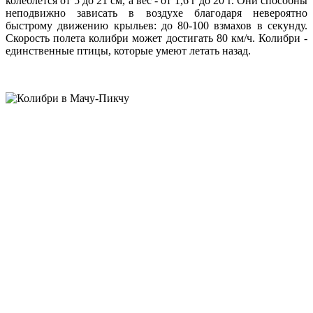
колеблется от 5 до 21 см, а вес - от 1,6 г до 20 г. Они способны
неподвижно зависать в воздухе благодаря невероятно
быстрому движению крыльев: до 80-100 взмахов в секунду.
Скорость полета колибри может достигать 80 км/ч. Колибри -
единственные птицы, которые умеют летать назад.