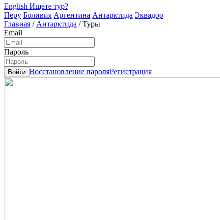
English
Ищете тур?
Перу
Боливия
Аргентина
Антарктида
Эквадор
Главная
/
Антарктида
/
Туры
Email
Пароль
Восстановление пароля
Регистрация
Войти