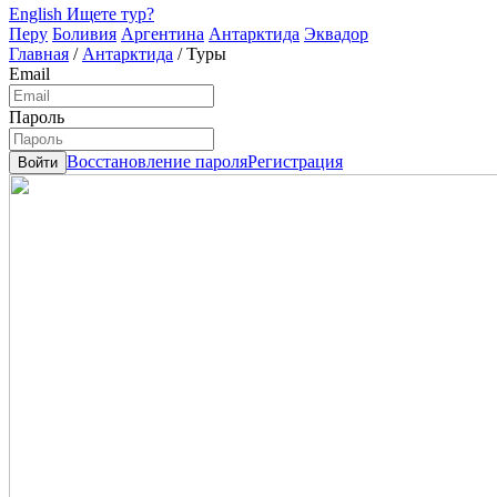
English
Ищете тур?
Перу
Боливия
Аргентина
Антарктида
Эквадор
Главная
/
Антарктида
/
Туры
Email
Пароль
Восстановление пароля
Регистрация
Войти