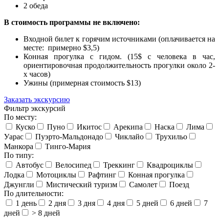
2 обеда
В стоимость программы не включено:
Входной билет к горячим источниками (оплачивается на
месте: примерно $3,5)
Конная прогулка с гидом. (15$ с человека в час,
ориентировочная продолжительность прогулки около 2-
х часов)
Ужины (примерная стоимость $13)
Заказать экскурсию
Фильтр экскурсий
По месту:
Куско
Пуно
Икитос
Арекипа
Наска
Лима
Уарас
Пуэрто-Мальдонадо
Чиклайо
Трухильо
Манкора
Тинго-Мария
По типу:
Автобус
Велосипед
Треккинг
Квадроциклы
Лодка
Мотоциклы
Рафтинг
Конная прогулка
Джунгли
Мистический туризм
Самолет
Поезд
По длительности:
1 день
2 дня
3 дня
4 дня
5 дней
6 дней
7
дней
> 8 дней