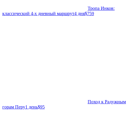
Тропа Инков:
классический 4-х дневный маршрут
4 дня
$759
Поход к Радужным
горам Перу
1 день
$95