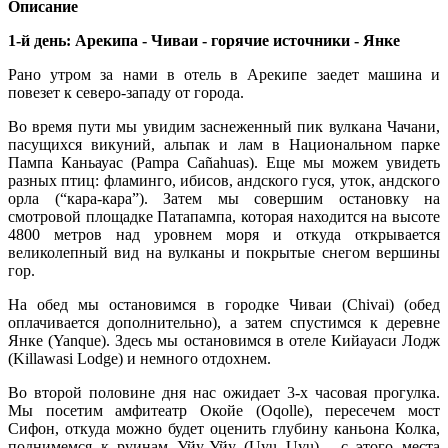
Описание
1-й день: Арекипа - Чиваи - горячие источники - Янке
Рано утром за нами в отель в Арекипе заедет машина и
повезет к северо-западу от города.
Во время пути мы увидим заснеженный пик вулкана Чачани,
пасущихся викуний, альпак и лам в Национальном парке
Пампа Каньауас (Pampa Cañahuas). Еще мы можем увидеть
разных птиц: фламинго, ибисов, андского гуся, уток, андского
орла (“кара-кара”). Затем мы совершим остановку на
смотровой площадке Патапампа, которая находится на высоте
4800 метров над уровнем моря и откуда открывается
великолепный вид на вулканы и покрытые снегом вершины
гор.
На обед мы остановимся в городке Чиваи (Chivai) (обед
оплачивается дополнительно), а затем спустимся к деревне
Янке (Yanque). Здесь мы остановимся в отеле Кийауаси Лодж
(Killawasi Lodge) и немного отдохнем.
Во второй половине дня нас ожидает 3-х часовая прогулка.
Мы посетим амфитеатр Окойе (Oqolle), пересечем мост
Сифон, откуда можно будет оценить глубину каньона Колка,
поднимемся к руинам Уйу-Уйу (Uyu Uyu) - с этого места